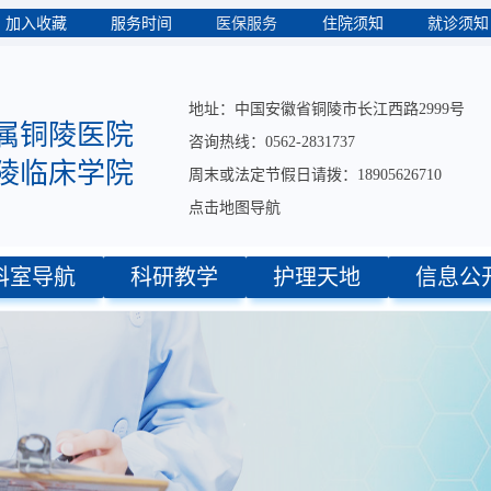
医保服务
加入收藏
服务时间
住院须知
就诊须知
地址：中国安徽省铜陵市长江西路2999号
属铜陵医院
咨询热线：0562-2831737
陵临床学院
周末或法定节假日请拨：18905626710
点击地图导航
科室导航
科研教学
护理天地
信息公