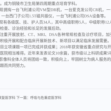
。成为铜陵市卫生局第四周期重点培育学科。
拥有一台飞利浦公司VM型DR机，一台爱克发公司CR机，一
，一台西门子公司1.5T磁共振仪，一台飞利浦公司DSA设备等。
各级医、技、护人员34人，其中高级职称5人，中级职称12
检查、诊治经验和长足的发展后劲。
开展放射、CT、MRI、DSA各种常规检查及诊疗项目，
积极开展和配合临床开展新技术、新项目以满足临床发展需要。并
目立项课题一项已完成并获成果；2018年获安徽省重点研究与
医院相当难得。近年来发表论文10余篇，获市级以上科研成果5
像科全体人员将团结一致，积极向上，牢固树立为病人服务的
题而共同努力。
康复医学科
下一篇：呼吸与危重症医学科